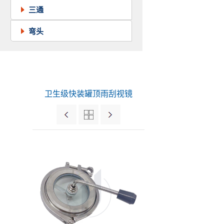
三通
弯头
卫生级快装罐顶雨刮视镜